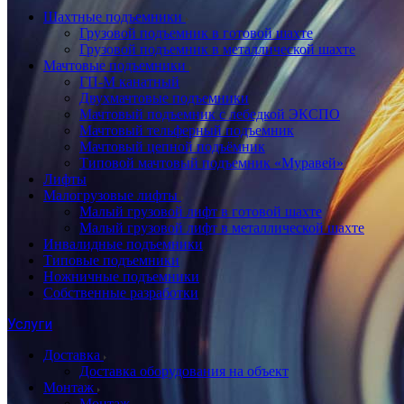
Шахтные подъемники
Грузовой подъемник в готовой шахте
Грузовой подъемник в металлической шахте
Мачтовые подъемники
ГП-М канатный
Двухмачтовые подъемники
Мачтовый подъемник с лебедкой ЭКСПО
Мачтовый тельферный подъемник
Мачтовый цепной подъёмник
Типовой мачтовый подъемник «Муравей»
Лифты
Малогрузовые лифты
Малый грузовой лифт в готовой шахте
Малый грузовой лифт в металлической шахте
Инвалидные подъемники
Типовые подъемники
Ножничные подъемники
Собственные разработки
Услуги
Доставка
Доставка оборудования на объект
Монтаж
Монтаж